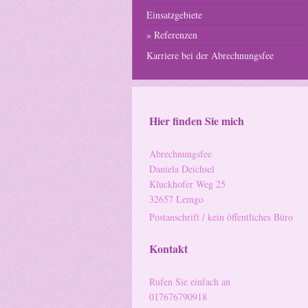
Einsatzgebiete
Referenzen
Karriere bei der Abrechnungsfee
Hier finden Sie mich
Abrechnungsfee
Daniela Deichsel
Kluckhofer Weg 25
32657 Lemgo
Postanschrift / kein öffentliches Büro
Kontakt
Rufen Sie einfach an
017676790918