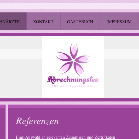
AHNÄRZTE
KONTAKT
GÄSTEBUCH
IMPRESSUM
Referenzen
Eine Auswahl an relevanten Zeugnissen und Zertifikaten